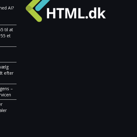
med AI?
 til at
r55 et
vælg
t efter
igens –
rvicen
er
aler