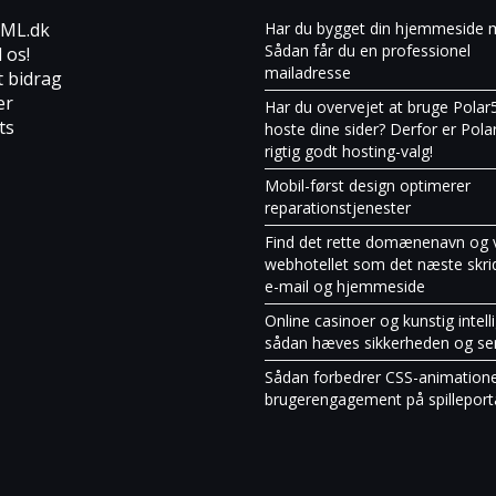
ML.dk
Har du bygget din hjemmeside 
Sådan får du en professionel
l os!
mailadresse
t bidrag
er
Har du overvejet at bruge Polar55
ts
hoste dine sider? Derfor er Pola
rigtig godt hosting-valg!
Mobil-først design optimerer
reparationstjenester
Find det rette domænenavn og 
webhotellet som det næste skrid
e-mail og hjemmeside
Online casinoer og kunstig intell
sådan hæves sikkerheden og se
Sådan forbedrer CSS-animation
brugerengagement på spilleport