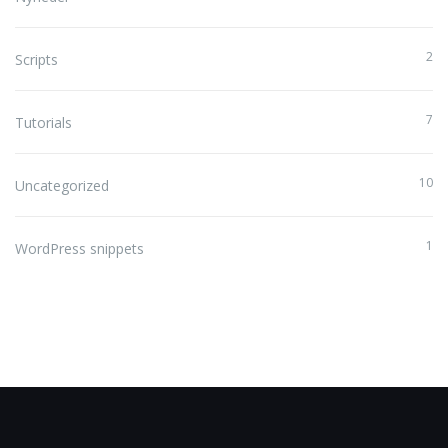
2
Scripts
7
Tutorials
10
Uncategorized
1
WordPress snippets