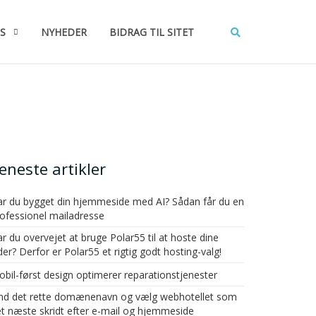
S
NYHEDER
BIDRAG TIL SITET
eneste artikler
r du bygget din hjemmeside med AI? Sådan får du en
ofessionel mailadresse
r du overvejet at bruge Polar55 til at hoste dine
der? Derfor er Polar55 et rigtig godt hosting-valg!
bil-først design optimerer reparationstjenester
ind det rette domænenavn og vælg webhotellet som
t næste skridt efter e-mail og hjemmeside