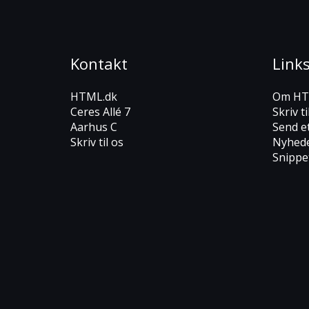
Kontakt
Link
HTML.dk
Om HT
Ceres Allé 7
Skriv ti
Aarhus C
Send e
Skriv til os
Nyhed
Snippe