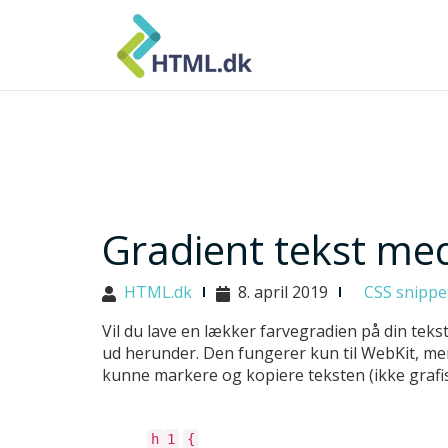
Skip
to
content
Gradient tekst me
HTML.dk
8. april 2019
CSS snippe
Vil du lave en lækker farvegradien på din teks
ud herunder. Den fungerer kun til WebKit, men
kunne markere og kopiere teksten (ikke grafi
h
1
{