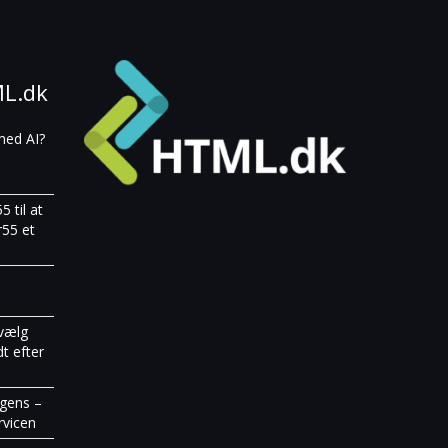
ML.dk
med AI?
 til at
r55 et
vælg
t efter
igens –
rvicen