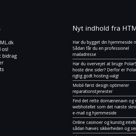
s
Nyt indhold fra HT
ML.dk
Har du bygget din hjemmeside 
Sådan får du en professionel
l os!
mailadresse
t bidrag
er
Har du overvejet at bruge Polar55
ts
hoste dine sider? Derfor er Pola
rigtig godt hosting-valg!
Mobil-først design optimerer
reparationstjenester
Find det rette domænenavn og 
webhotellet som det næste skrid
e-mail og hjemmeside
Online casinoer og kunstig intell
sådan hæves sikkerheden og se