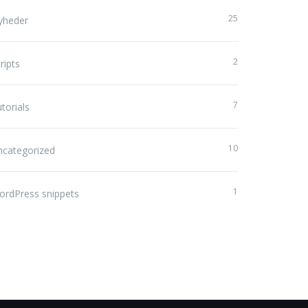
25
yheder
2
ripts
7
torials
10
ncategorized
1
ordPress snippets