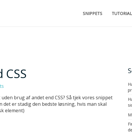
SNIPPETS
TUTORIAL
d CSS
S
Ha
ts
pr
t uden brug af andet end CSS? Så tjek vores snippet
Ha
 det er stadig den bedste løsning, hvis man skal
si
sk element)
Mo
F
de