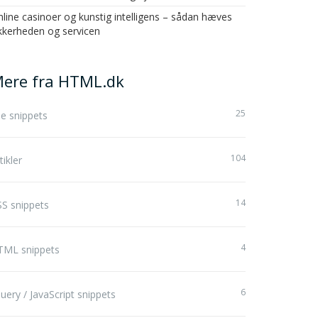
line casinoer og kunstig intelligens – sådan hæves
kkerheden og servicen
ere fra HTML.dk
25
le snippets
104
tikler
14
S snippets
4
TML snippets
6
uery / JavaScript snippets