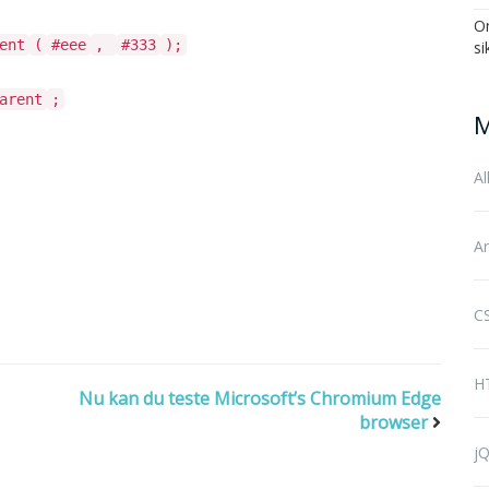
On
ent
(
#eee
,
#333
);
si
arent
;
M
Al
Ar
CS
H
Nu kan du teste Microsoft’s Chromium Edge
browser
jQ