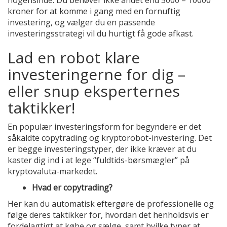
nogensinde. Du behøver ikke andet end 5000 – 10000
kroner for at komme i gang med en fornuftig
investering, og vælger du en passende
investeringsstrategi vil du hurtigt få gode afkast.
Lad en robot klare
investeringerne for dig –
eller snup eksperternes
taktikker!
En populær investeringsform for begyndere er det
såkaldte copytrading og kryptorobot-investering. Det
er begge investeringstyper, der ikke kræver at du
kaster dig ind i at lege “fuldtids-børsmægler” på
kryptovaluta-markedet.
Hvad er copytrading?
Her kan du automatisk eftergøre de professionelle og
følge deres taktikker for, hvordan det henholdsvis er
fordelagtigt at købe og sælge, samt hvilke typer at