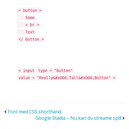
<
button
>
Some
<
br
>
Text
</
button
>
<
input
type
=
"button"
value
=
"Really&#x00A;Tall&#x00A;Button"
>
Font med CSS shorthand
Google Stadia – Nu kan du streame spil!