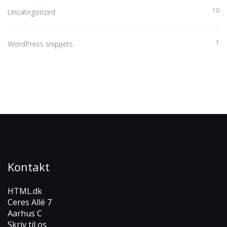
10
Uncategorized
1
WordPress snippets
Kontakt
HTML.dk
Ceres Allé 7
Aarhus C
Skriv til os