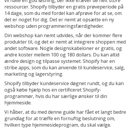
vil have en god løsning, der ikke kræver de helt store
ressourcer. Shopify tilbyder en gratis prøveperiode på
14 dage, som du med fordel kan afprøve for at se, om
det er noget for dig. Det er nemt at opsætte en ny
webshop uden programmeringsfærdigheder.
Din webshop kan nemt udvides, når der kommer flere
produkter til, og det er nemt at integrere shoppen med
andet software. Nogle designskabeloner er gratis, og
andre koster mellem 100 og 180 dollars. Du kan altid
ændre design og tilpasse systemet. Shopify har en
stribe apps, som du kan anvende til kundeservice, salg,
marketing og lagerstyring.
Shopify tilbyder kundeservice døgnet rundt, og du kan
også købe hjælp hos en certificeret Shopify-
programmør, hvis du har særlige ønsker til din
hjemmeside.
Vi håber, at du med denne guide har fået et langt bedre
grundlag for at træffe en fornuftig beslutning om,
hvilken type hjemmesideprogram, du skal vælge.