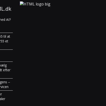
ML.dk
med AI?
 til at
r55 et
vælg
t efter
igens –
rvicen
er
aler