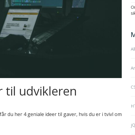
On
si
M
Al
Ar
 til udvikleren
CS
H
r du her 4 geniale ideer til gaver, hvis du er i tvivl om
jQ