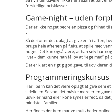
Så hvis din udvikler ikke har sådan et par, er 
forskellige prisklasser
Game-night – uden forpl
Der er ikke noget bedre en pizza og frihed til
vil.
Så derfor er det oplagt at give en fri-aften, h
bruge hele aftenen på f.eks. at spille med ven
noget. Det kan også være, at han selv har nogle
livet – dem kunne han få lov at “lege med” på 
Det er klart en rigtig god gave, til udvikleren d
Programmeringskursus t
Har i børn kan det være oplagt at give dem 
sidelinjen. Selvom det måske mere er en gave t
udvikler mand eller kone synes er fedt, da det 
mindste i familien.
Her findes der igen mange muligheder online.