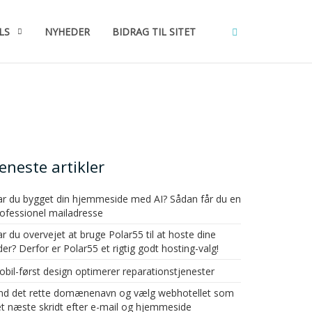
LS
NYHEDER
BIDRAG TIL SITET
eneste artikler
r du bygget din hjemmeside med AI? Sådan får du en
ofessionel mailadresse
r du overvejet at bruge Polar55 til at hoste dine
der? Derfor er Polar55 et rigtig godt hosting-valg!
bil-først design optimerer reparationstjenester
ind det rette domænenavn og vælg webhotellet som
t næste skridt efter e-mail og hjemmeside