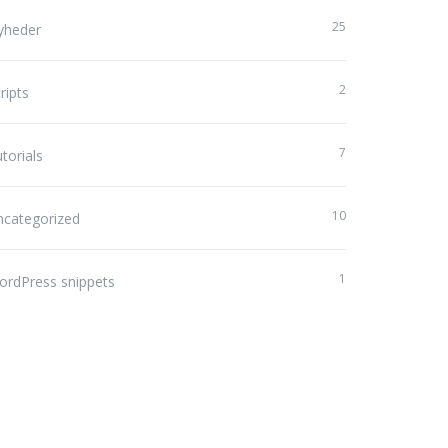
25
yheder
2
ripts
7
torials
10
ncategorized
1
ordPress snippets