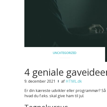
UNCATEGORIZED
4 geniale gaveideer
9. december 2021
af
HTML.dk
Er din kæreste udvikler eller programmør? Så få
hvad du f.eks. skal give ham til jul.