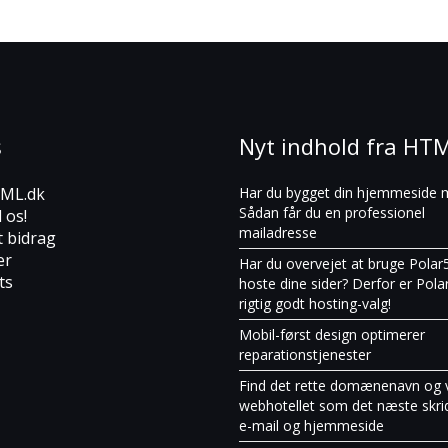
s
Nyt indhold fra HT
ML.dk
Har du bygget din hjemmeside 
Sådan får du en professionel
l os!
mailadresse
t bidrag
er
Har du overvejet at bruge Polar55
ts
hoste dine sider? Derfor er Pola
rigtig godt hosting-valg!
Mobil-først design optimerer
reparationstjenester
Find det rette domænenavn og 
webhotellet som det næste skrid
e-mail og hjemmeside