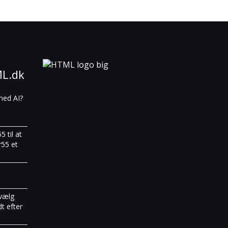
ML.dk
med AI?
 til at
r55 et
vælg
t efter