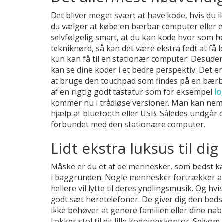
Det bliver meget svært at have kode, hvis du 
du vælger at købe en bærbar computer eller en
selvfølgelig smart, at du kan kode hvor som h
tekniknørd, så kan det være ekstra fedt at få 
kun kan få til en stationær computer. Desude
kan se dine koder i et bedre perspektiv. Det
at bruge den touchpad som findes på en bærbar
af en rigtig godt tastatur som for eksempel
lo
kommer nu i trådløse versioner. Man kan nemt
hjælp af bluetooth eller USB. Således undgår 
forbundet med den stationære computer.
Lidt ekstra luksus til dig
Måske er du et af de mennesker, som bedst ka
i baggrunden. Nogle mennesker fortrækker a
hellere vil lytte til deres yndlingsmusik. Og hv
godt sæt høretelefoner. De giver dig den bedst
ikke behøver at genere familien eller dine na
lækker stol til dit lille kodningskontor. Selvom