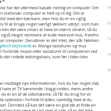
ikke har det allermest basale: nemlig en computer. Om
N
 stationær computer er helt op til dig. Det er
elst med den bærbare, men hvis du er en rigtig
Sc
lov til at bruge noget særligt lækkert udstyr, som man
n kan det være smart at have en større skræm, så du
 er også meget nemmere at kode med end mus, fremfor
Tu
 computer. Derudover er det intet, der slår følelsen
gitech keyboards
er. Mange tastaturer og mus
 forbinde musen eller tastaturet til computeren ved
U
du det rodede ledningekaos, som før i tiden blev
W
n modtage nye informationer, hvis du har noget støj
t have et TV kørerende i baggrunden, mens andre
is du er en af de sidstnævnte, så får du brug for et
e oplevelse i forhold til lyden, samtidig med at du
boer. Dernæst så kan det være en god idé at finde en
 sofaen kan være et rart sted at side, så er det ikke