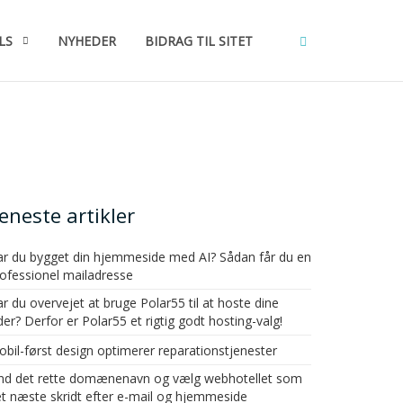
LS
NYHEDER
BIDRAG TIL SITET
eneste artikler
r du bygget din hjemmeside med AI? Sådan får du en
ofessionel mailadresse
r du overvejet at bruge Polar55 til at hoste dine
der? Derfor er Polar55 et rigtig godt hosting-valg!
bil-først design optimerer reparationstjenester
ind det rette domænenavn og vælg webhotellet som
t næste skridt efter e-mail og hjemmeside