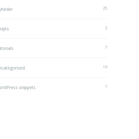
25
yheder
2
ripts
7
torials
10
ncategorized
1
ordPress snippets