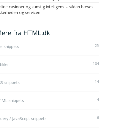
line casinoer og kunstig intelligens – sådan hæves
kkerheden og servicen
ere fra HTML.dk
25
le snippets
104
tikler
14
S snippets
4
TML snippets
6
uery / JavaScript snippets