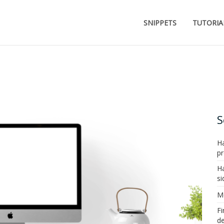
SNIPPETS
TUTORIA
S
Ha
pr
Ha
si
Mo
F
de