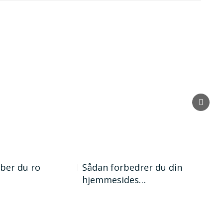
ber du ro
Sådan forbedrer du din
Tek
…
hjemmesides…
nøg