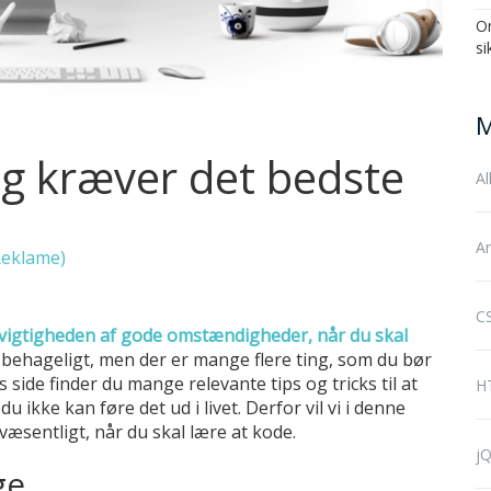
On
si
M
g kræver det bedste
Al
Ar
Reklame)
CS
vigtigheden af gode omstændigheder, når du skal
de behageligt, men der er mange flere ting, som du bør
 side finder du mange relevante tips og tricks til at
H
u ikke kan føre det ud i livet. Derfor vil vi i denne
væsentligt, når du skal lære at kode.
jQ
ge