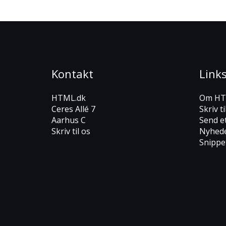
Kontakt
Link
HTML.dk
Om HT
Ceres Allé 7
Skriv ti
Aarhus C
Send e
Skriv til os
Nyhed
Snippe