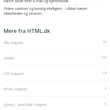
næste skridt efter e-mail og hjemmeside
Online casinoer og kunstig intelligens – sådan hæves
sikkerheden og servicen
Mere fra HTML.dk
25
Alle snippets
104
Artikler
14
CSS snippets
4
HTML snippets
6
jQuery / JavaScript snippets