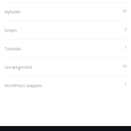
25
Nyheder
2
Scripts
7
Tutorials
10
Uncategorized
1
WordPress snippets