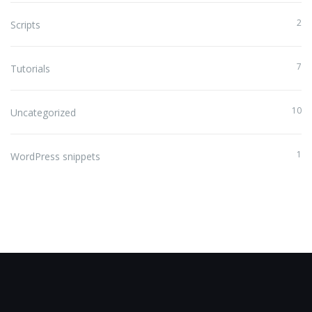
2
Scripts
7
Tutorials
10
Uncategorized
1
WordPress snippets